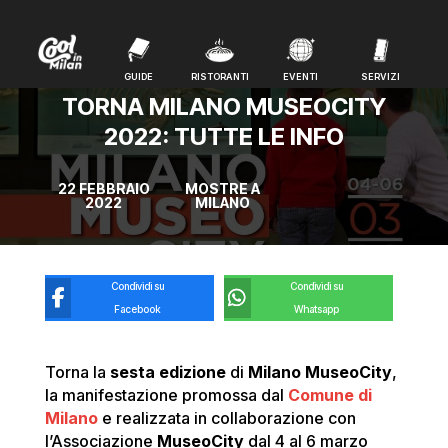
GUIDE
RISTORANTI
EVENTI
SERVIZI
GUIDE
RISTORANTI
EVENTI
SERVIZI
TORNA MILANO MUSEOCITY
2022: TUTTE LE INFO
22 FEBBRAIO
MOSTRE A
2022
MILANO
Condividi su
Condividi su
Facebook
Whatsapp
Torna la
sesta edizione
di
Milano MuseoCity
,
la manifestazione promossa dal
Comune di
Milano
e realizzata in collaborazione con
l’Associazione
MuseoCity
dal 4 al 6 marzo