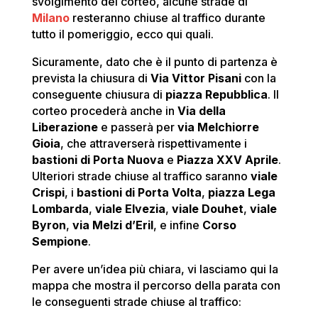
svolgimento del corteo, alcune strade di
Milano
resteranno chiuse al traffico durante
tutto il pomeriggio, ecco qui quali.
Sicuramente, dato che è il punto di partenza è
prevista la chiusura di
Via Vittor Pisani
con la
conseguente chiusura di
piazza Repubblica
. Il
corteo procederà anche in
Via della
Liberazione
e passerà per
via Melchiorre
Gioia
, che attraverserà rispettivamente i
bastioni di Porta Nuova
e
Piazza XXV Aprile
.
Ulteriori strade chiuse al traffico saranno
viale
Crispi
, i
bastioni di Porta Volta
,
piazza Lega
Lombarda
,
viale Elvezia
,
viale Douhet
,
viale
Byron
,
via Melzi d’Eril
, e infine
Corso
Sempione
.
Per avere un’idea più chiara, vi lasciamo qui la
mappa che mostra il percorso della parata con
le conseguenti strade chiuse al traffico: