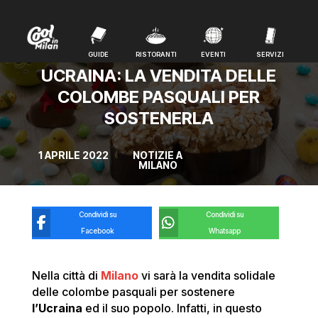
GUIDE
RISTORANTI
EVENTI
SERVIZI
GUIDE
RISTORANTI
EVENTI
SERVIZI
UCRAINA: LA VENDITA DELLE
COLOMBE PASQUALI PER
SOSTENERLA
1 APRILE 2022
NOTIZIE A
MILANO
Condividi su
Condividi su
Facebook
Whatsapp
Nella città di
Milano
vi sarà la vendita solidale
delle colombe pasquali per sostenere
l’Ucraina
ed il suo popolo. Infatti, in questo