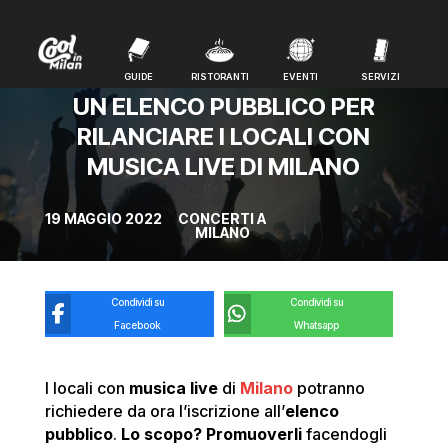
GUIDE
RISTORANTI
EVENTI
SERVIZI
GUIDE
RISTORANTI
EVENTI
SERVIZI
UN ELENCO PUBBLICO PER
RILANCIARE I LOCALI CON
MUSICA LIVE DI MILANO
19 MAGGIO 2022
CONCERTI A
MILANO
Condividi su
Condividi su
Facebook
Whatsapp
I locali con
musica live
di
Milano
potranno
richiedere da ora l’iscrizione all’
elenco
pubblico
.
Lo scopo? Promuoverli
facendogli