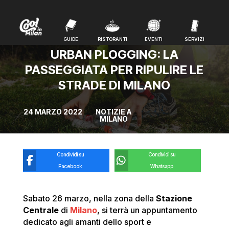
GUIDE
RISTORANTI
EVENTI
SERVIZI
GUIDE
RISTORANTI
EVENTI
SERVIZI
URBAN PLOGGING: LA
PASSEGGIATA PER RIPULIRE LE
STRADE DI MILANO
24 MARZO 2022
NOTIZIE A
MILANO
Condividi su
Condividi su
Facebook
Whatsapp
Sabato 26 marzo, nella zona della
Stazione
Centrale
di
Milano
, si terrà un appuntamento
dedicato agli amanti dello sport e