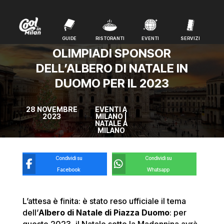
GUIDE
RISTORANTI
EVENTI
SERVIZI
GUIDE
RISTORANTI
EVENTI
SERVIZI
OLIMPIADI SPONSOR
DELL’ALBERO DI NATALE IN
DUOMO PER IL 2023
28 NOVEMBRE
EVENTI A
2023
MILANO
|
NATALE A
MILANO
Condividi su
Condividi su
Facebook
Whatsapp
L’attesa è finita: è stato reso ufficiale il tema
dell’
Albero di Natale di Piazza Duomo
: per