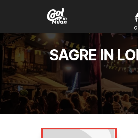
G
G
SAGRE IN L