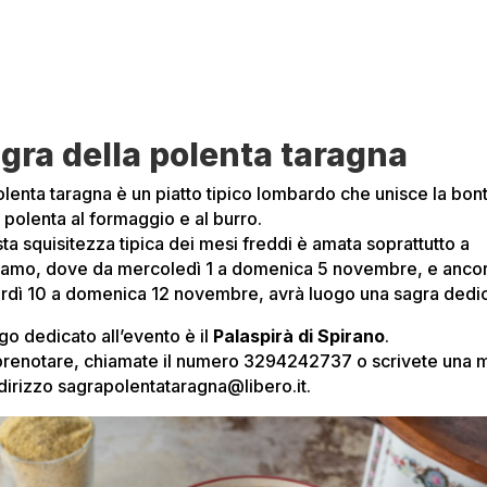
gra della polenta taragna
olenta taragna è un piatto tipico lombardo che unisce la bon
 polenta al formaggio e al burro.
ta squisitezza tipica dei mesi freddi è amata soprattutto a
amo, dove da mercoledì 1 a domenica 5 novembre, e anco
rdì 10 a domenica 12 novembre, avrà luogo una sagra dedic
ogo dedicato all’evento è il
Palaspirà di Spirano
.
prenotare, chiamate il numero 3294242737 o scrivete una m
ndirizzo sagrapolentataragna@libero.it.