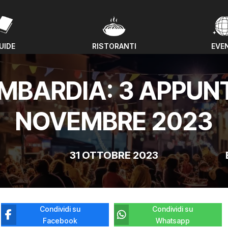
UIDE
RISTORANTI
EVE
UIDE
RISTORANTI
EVE
OMBARDIA: 3 APPUN
NOVEMBRE 2023
31 OTTOBRE 2023
Condividi su
Condividi su
Facebook
Whatsapp