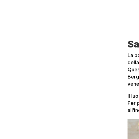
Sa
La p
della
Ques
Berg
vene
Il lu
Per 
all’i