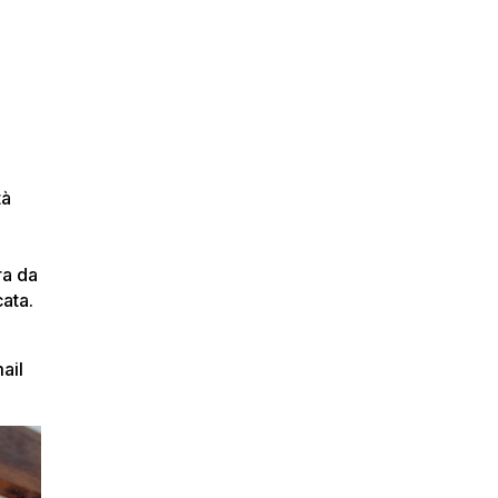
tà
ra da
ata.
ail