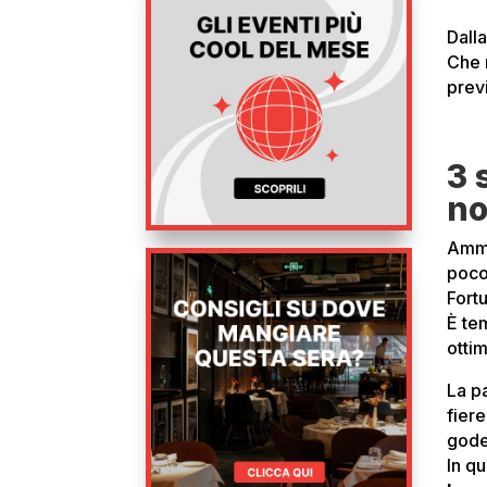
Dalla
Che 
prev
3 
no
Amme
poco
Fort
È te
ottim
La pa
fier
goder
In q