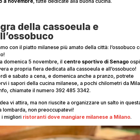
o a novembre
, tutte dedicate alla buona cucina.
gra della cassoeula e
ll’ossobuco
amo con il piatto milanese più amato della città: l’ossobuco c
to!
 a domenica 5 novembre, il
centro sportivo di Senago
ospi
vera e propria fiera dedicata alla cassoeula e all’ossobuco!
rdì e sabato a cena, e domenica anche a pranzo, potrete
rvi i sapori della cucina milanese, a pochi chilometri da Mil
info, chiamate il numero 392 485 3342.
idea vi attira, ma non riuscite a organizzare un salto in quest
a lombarda, non preoccupatevi!
i migliori
ristoranti dove mangiare milanese a Milano
.