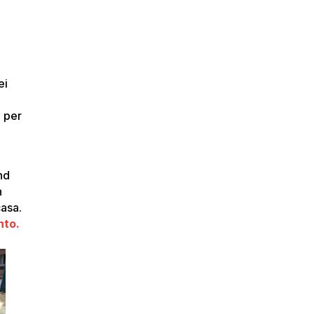
ei
a per
nd
n
casa.
nto.