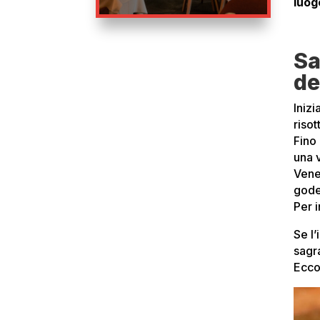
luog
Sa
de
Inizi
risot
Fino
una 
Vene
gode
Per 
Se l’
sagr
Ecco 