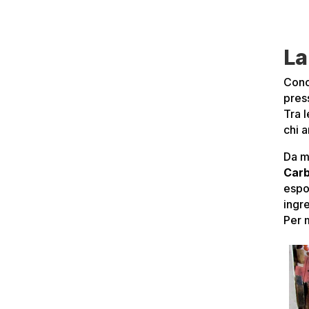
La
Conc
pres
Tra 
chi a
Da m
Carb
espo
ingre
Per m