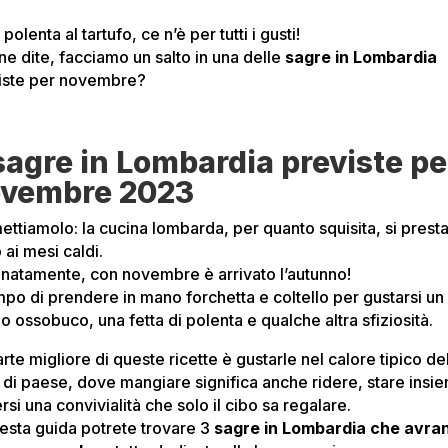
 polenta al tartufo, ce n’è per tutti i gusti!
ne dite, facciamo un salto in una delle
sagre in Lombardia
iste per novembre?
sagre in Lombardia previste pe
vembre 2023
ttiamolo: la cucina lombarda, per quanto squisita, si prest
 ai mesi caldi.
unatamente, con novembre è arrivato l’autunno!
mpo di prendere in mano forchetta e coltello per gustarsi un
o ossobuco, una fetta di polenta e qualche altra sfiziosità.
rte migliore di queste ricette è gustarle nel calore tipico de
e di paese, dove mangiare significa anche ridere, stare insi
si una convivialità che solo il cibo sa regalare.
uesta guida potrete trovare 3
sagre in Lombardia che avra