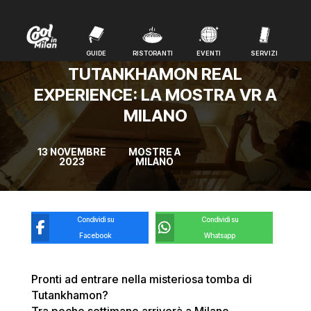
GUIDE
RISTORANTI
EVENTI
SERVIZI
GUIDE
RISTORANTI
EVENTI
SERVIZI
TUTANKHAMON REAL
EXPERIENCE: LA MOSTRA VR A
MILANO
13 NOVEMBRE
MOSTRE A
2023
MILANO
Condividi su
Condividi su
Facebook
Whatsapp
Pronti ad entrare nella misteriosa tomba di
Tutankhamon?