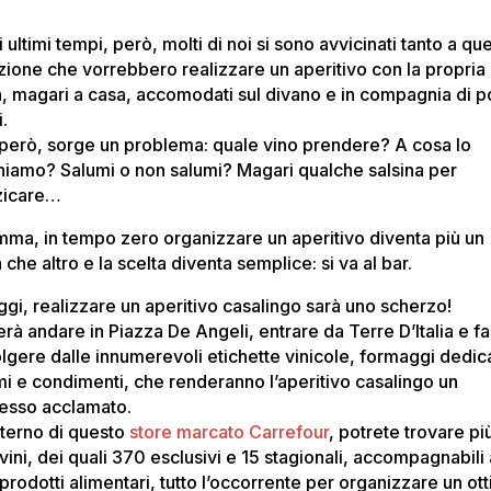
 ultimi tempi, però, molti di noi si sono avvicinati tanto a qu
izione che vorrebbero realizzare un aperitivo con la propria
a, magari a casa, accomodati sul divano e in compagnia di p
i.
 però, sorge un problema: quale vino prendere? A cosa lo
niamo? Salumi o non salumi? Magari qualche salsina per
zicare…
mma, in tempo zero organizzare un aperitivo diventa più un
 che altro e la scelta diventa semplice: si va al bar.
ggi, realizzare un aperitivo casalingo sarà uno scherzo!
rà andare in Piazza De Angeli, entrare da Terre D’Italia e fa
olgere dalle innumerevoli etichette vinicole, formaggi dedica
mi e condimenti, che renderanno l’aperitivo casalingo un
esso acclamato.
interno di questo
store marcato Carrefour
, potrete trovare pi
ini, dei quali 370 esclusivi e 15 stagionali, accompagnabili 
prodotti alimentari, tutto l’occorrente per organizzare un ot