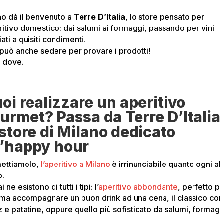
no dà il benvenuto a
Terre D’Italia
, lo store pensato per
eritivo domestico: dai salumi ai formaggi, passando per vini
ati a quisiti condimenti.
i può anche sedere per provare i prodotti!
 dove.
oi realizzare un aperitivo
urmet? Passa da Terre D’Italia
 store di Milano dedicato
l’happy hour
ettiamolo,
l’aperitivo a Milano
è irrinunciabile quanto ogni a
o.
 ne esistono di tutti i tipi: l’
aperitivo abbondante
, perfetto 
ama accompagnare un buon drink ad una cena, il classico co
z e patatine, oppure quello più sofisticato da salumi, formag