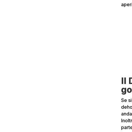
aperi
Il
go
Se si
deho
andar
Inolt
part