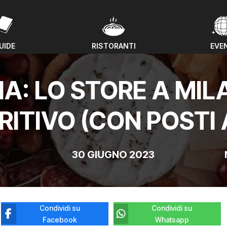
UIDE
RISTORANTI
EVE
UIDE
RISTORANTI
EVE
LIA: LO STORE A MI
ERITIVO (CON POSTI 
30 GIUGNO 2023
Condividi su
Condividi su
Facebook
Whatsapp