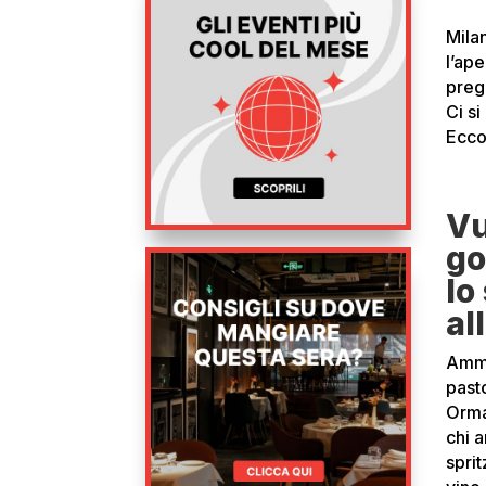
Mila
l’ap
pregi
Ci s
Ecco
Vu
go
lo
al
Amm
past
Ormai
chi 
sprit