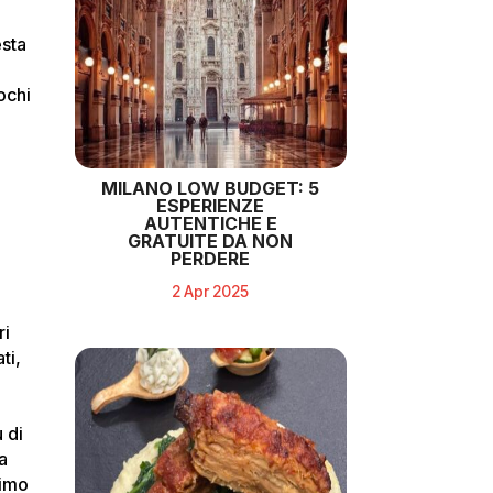
esta
ochi
MILANO LOW BUDGET: 5
ESPERIENZE
AUTENTICHE E
GRATUITE DA NON
PERDERE
2 Apr 2025
ri
ti,
ù di
a
timo