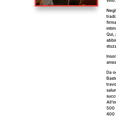
vino.
Negli
trad
firm
intim
Qui,
abbi
stuz
Inso
ansia
Da o
Baste
trav
salu
succ
All’
500 v
400 