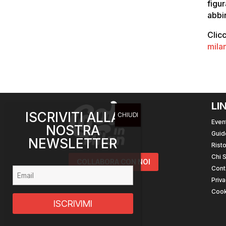
figur
abbin
Clicc
mila
LI
ISCRIVITI ALLA
Event
NOSTRA
Guid
NEWSLETTER
Risto
Chi 
COLLABORA CON NOI
Cont
Priva
Cook
ISCRIVIMI