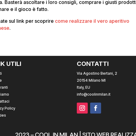
a. Basterà ascoltare i loro consigli, comprare i giusti prodott
are e il gioco è fatto.
ate sul link per scoprire
come realizzare il vero aperitivo
nese
.
NK UTILI
CONTATTI
i
Via Agostino Bertani, 2
e
20154 Milano MI
ranti
Italy, EU
Siamo
info@coolinmilan.it
attaci
cy Policy
ies
2023 – COOL IN MILAN |
SITO WEB REALIZ