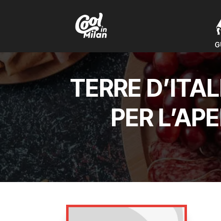
G
G
TERRE D’ITA
PER L’AP